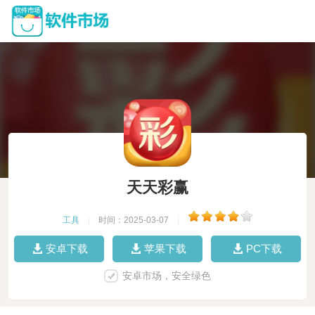
天天彩赢
工具
|
时间：2025-03-07
|
安卓下载
苹果下载
PC下载
安卓市场，安全绿色