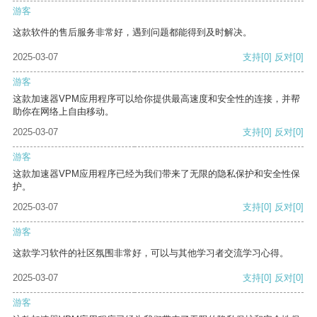
游客
这款软件的售后服务非常好，遇到问题都能得到及时解决。
2025-03-07
支持
[0]
反对
[0]
游客
这款加速器VPM应用程序可以给你提供最高速度和安全性的连接，并帮
助你在网络上自由移动。
2025-03-07
支持
[0]
反对
[0]
游客
这款加速器VPM应用程序已经为我们带来了无限的隐私保护和安全性保
护。
2025-03-07
支持
[0]
反对
[0]
游客
这款学习软件的社区氛围非常好，可以与其他学习者交流学习心得。
2025-03-07
支持
[0]
反对
[0]
游客