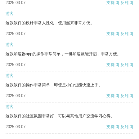
2025-03-07
支持
[0]
反对
[0]
游客
这款软件的设计非常人性化，使用起来非常方便。
2025-03-07
支持
[0]
反对
[0]
游客
这款加速器app的操作非常简单，一键加速就能开启，非常方便。
2025-03-07
支持
[0]
反对
[0]
游客
这款软件的操作非常简单，即使是小白也能快速上手。
2025-03-07
支持
[0]
反对
[0]
游客
这款软件的社区氛围非常好，可以与其他用户交流学习心得。
2025-03-07
支持
[0]
反对
[0]