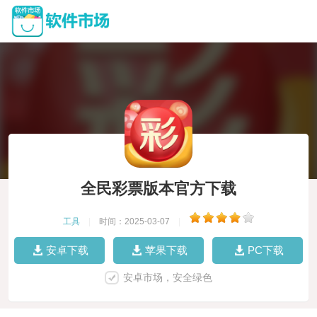
全民彩票版本官方下载
工具
|
时间：2025-03-07
|
安卓下载
苹果下载
PC下载
安卓市场，安全绿色