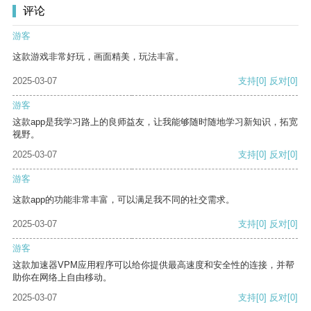
评论
游客
这款游戏非常好玩，画面精美，玩法丰富。
2025-03-07
支持
[0]
反对
[0]
游客
这款app是我学习路上的良师益友，让我能够随时随地学习新知识，拓宽
视野。
2025-03-07
支持
[0]
反对
[0]
游客
这款app的功能非常丰富，可以满足我不同的社交需求。
2025-03-07
支持
[0]
反对
[0]
游客
这款加速器VPM应用程序可以给你提供最高速度和安全性的连接，并帮
助你在网络上自由移动。
2025-03-07
支持
[0]
反对
[0]