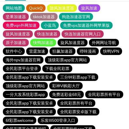
网站地图
QuickQ
旋风加速度器
旋风加速
坚果加速器
tiktok加速器
狗急加速器官网
免费vqn外网加速
小蓝鸟
免费vps加速器外网苹果版
旋风加速度器
快连加速器
快连加速器官网入口
原子加速器
快鸭加速器
旋风加速度器
外网网址导航
软件中心
雷霆加速
狂飙加速器
哔咔漫画
快鸭VPN
海外npv加速器官网
顶级彩票app官方网站
全民彩票平台登录
下载全民彩票
全民彩票app下载安装安卓
三分钟彩票app下载
顶级彩票app官方网站
彩神Vl购彩大厅
一分大发系统彩票app
免费送彩金68元
全民彩票所有平台
全民彩票app下载安装安卓
全民彩票所有平台
全民彩票app下载安装安卓
全民彩票安卓版下载
6f彩票welcome
乐发III500登录入口