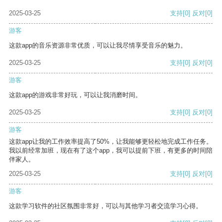
2025-03-25
支持
[0]
反对
[0]
游客
这款app的音乐资源非常优质，可以让我尽情享受音乐的魅力。
2025-03-25
支持
[0]
反对
[0]
游客
这款app的游戏非常好玩，可以让我消磨时间。
2025-03-25
支持
[0]
反对
[0]
游客
这款app让我的工作效率提高了50%，让我能够更轻松地完成工作任务。
我以前经常加班，现在有了这个app，我可以提前下班，有更多的时间陪
伴家人。
2025-03-25
支持
[0]
反对
[0]
游客
这款学习软件的社区氛围非常好，可以与其他学习者交流学习心得。