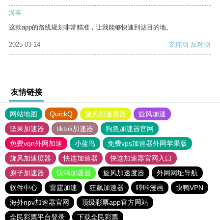
游客
这款app的路线规划非常精准，让我能够快速到达目的地。
2025-03-14
支持
[0]
反对
[0]
友情链接
网站地图
QuickQ
旋风加速度器
旋风加速
坚果加速器
tiktok加速器
狗急加速器官网
免费vqn外网加速
小蓝鸟
免费vps加速器外网苹果版
旋风加速度器
快连加速器
快连加速器官网入口
原子加速器
快鸭加速器
旋风加速度器
外网网址导航
软件中心
雷霆加速
狂飙加速器
哔咔漫画
快鸭VPN
海外npv加速器官网
顶级彩票app官方网站
全民彩票平台登录
下载全民彩票